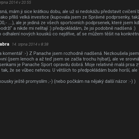
srpna 2014 v 20:55
ná, mám ji sice krátkou dobu, ale už si nedokážu představit cvičení b
ako příliš velká investice (kupovala jsem ze Správné podprsenky, tak
0,- ....), ale je jediná ze všech sportovních podprsenek, které jsem k
održí" a nikde mi nelítají :) předpokládám, že jsi podobně nadšená :)
o odhalení nových kousků co nejdříve, ať se můžem těšit na konkrétn
abra
14. srpna 2014 v 8:38
za komentář :-) Z Panache jsem rozhodně nadšená. Nezkoušela jsem 
vní (jsem lenoch a až teď jsem se začla trochu hýbat), ale ve srovnán
senkami je Panache Sport opravdu dobrá. Moje relativně malá prsa 
 tak, že se vůbec nehnou. U větších to předpokládám bude horší, ale t
ousky ještě promyslím ;-) (nebo počkám na nějaký další názor :-) )