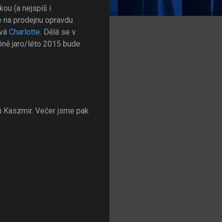
ou (a nejspíš i
je na prodejnu opravdu
ová
Charlotte
. Dělá se v
óně jaro/léto 2015 bude
ii Kaszmir. Večer jsme pak