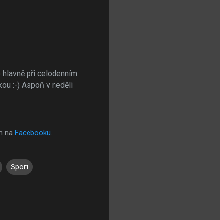
o hlavně při celodenním
ou :-) Aspoň v neděli
em na
Facebooku
.
Sport