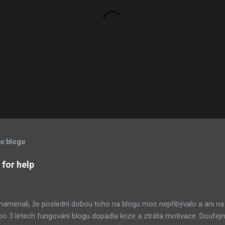
to blogu
for help
znamenali, že poslední dobou toho na blogu moc nepřibývalo a ani na
po 3 letech fungování blogu dopadla krize a ztráta motivace. Doufej