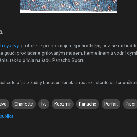
8.
Freya Ivy
, protože je prostě moje nejpohodlnější, což se mi hodil
 na gauči prokládané grilovaným masem, hermelínem a vodní dýmk
hla, takže přišla na řadu Panache Sport.
 nechcete přijít o žádný budoucí článek či recenzi, staňte se fanoušk
eya
Charlotte
Ivy
Kaszmir
Panache
Parfait
Piper
publika