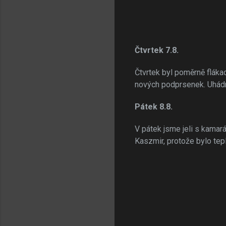
Čtvrtek 7.8.
Čtvrtek byl poměrně fláka
nových podprsenek. Uhádn
Pátek 8.8.
V pátek jsme jeli s kamar
Kaszmir, protože bylo tep