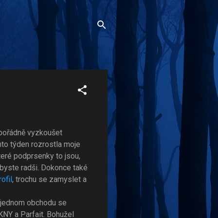
o pořádně vyzkoušet
to týden rozrostla moje
teré podprsenky to jsou,
byste radši. Dokonce také
ofil
, trochu se zamyslet a
o jednom obchodu se
KNY a Parfait. Bohužel