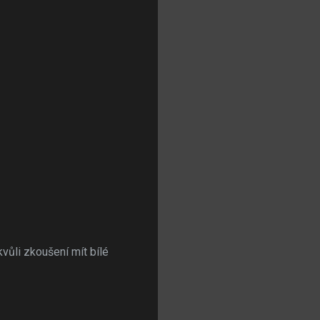
vůli zkoušení mít bílé