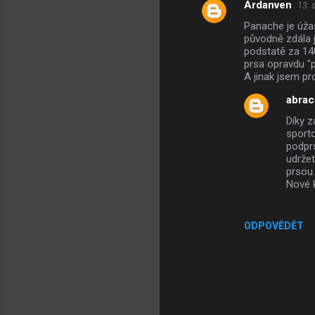
Ardanven
13. 
K
Panache je úžas
o
původně zdála j
m
podstatě za 140
prsa opravdu "p
e
A jinak jsem pr
n
abrac
t
Díky 
á
sporto
podpr
ř
udržet
e
prsou.
Nové k
ODPOVĚDĚT