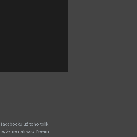
 facebooku už toho tolik
me, že ne natrvalo. Nevím