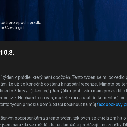
Přeskočit na hlavní obsah
ostí pro spodní prádlo.
ne Czech girl.
-10.8.
ní týden v prádle, který není opožděn. Tento týden se mi povedl
fám, že už se konečně dostanu k napsání recenze. Mimoto se ten
hned o 3 kusy :-) Jen teď přemýšlím, jestli vám mám prozradit, k
 recenze. Nechám to na vás, můžete mi napsat do komentářů, co 
tento týden přinesla domů. Stačí kouknout na můj
facebookový pr
ošeným podprsenkám za tento týden, tak bych se chtěla zmínit 
 jsem narazila ve městě. Je na Jánské a prodávají tam značky D