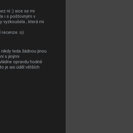
ez ní :) sice se mi
že i s poštovným v
dy vyzkoušela , která mi
í recenze :o)
nikdy teda žádnou jinou
í s jinými
zvládne opravdu hodně
o je asi úděl větších