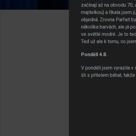
začínají až na obvodu 70, 
majitelkou) a říkala jsem 
objedná. Zrovna Parfait b
několika barvách, ale já 
ve světlé modré. Je to te
Teď už ale k tomu, co jse
Pondělí 4.8.
V pondělí jsem vyrazila v
šli s přítelem běhat, takž