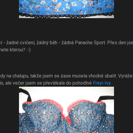
cí - žadné cvičení, žádný běh - žádná Panache Sport. Přes den j
ete kterou? :-)
ády na chalupu, takže jsem se zase musela vhodně sbalit. Vyrážel
lo, ale večer jsem se převlékala do pohodlné
Freyi Ivy
.