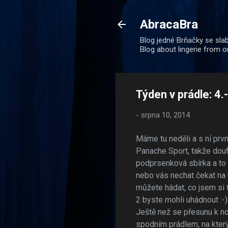
AbracaBra
Blog jedné Brňačky se slab
Blog about lingerie from o
Týden v prádle: 4.
-
srpna 10, 2014
Máme tu neděli a s ní prv
Panache Sport, takže dou
podprsenková sbírka a to 
nebo vás nechat čekat na
můžete hádat, co jsem si 
2 byste mohli uhádnout :-)
Ještě než se přesunu k n
spodním prádlem, na který