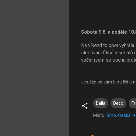
Sobota 9.8. a neděle 10.
Na víkend to opět vyhrála
sledování filmů a seriálů
večer jsem se trochu protá
Jestliže se vám blog líbí a
Dalia
Deco
Fr
Místo:
Brno, Česká re