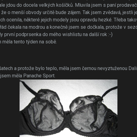
ale jdou do docela velkých košíčků. Mluvila jsem s paní prodavačk
jí, že o menší obvody určitě bude zájem. Tak jsem zvědavá, jestli 
ych ocenila, některé jejich modely jsou opravdu hezké. Třeba tak
pořád čekala na modrou a konečně jsem se dočkala, protože v sez
dy první podprsenka do mého wishlistu na další rok :-)
m měla tento týden na sobě.
 šatech a protože bylo teplo, měla jsem černou nevyztuženou Dal
e jsem měla Panache Sport.