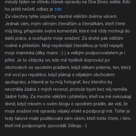
minulý týden ve středu článek opravdu na Ona iDnes viděla. Kdo
ho ještě nečetl, odkaz je
zde
.
Za všechny tyhle úspěchy vlastně vděčím dvěma věcem.
Jednak vám, mým věrným čtenářům a čtenářkám, kteří čtete
můj blog, přispíváte svými komentáři, které mě vždy motivují do
další práce, a oceňujete moje snažení. Za druhé pak vděčím
rodině a přátelům. Mojí nejvěrnější čtenářkou je totiž nejspíš
moje maminka (díky, mami :-) ) a velkým podporovatelem je i
přítel. Je to vždycky on, kdo mě trpělivě doprovází po
obchodech se spodním prádlem, když někam jedeme, ten, který
mě vozí po republice, když plánuji s nějakým obchodem
spolupráci, a hlavně je to můj fotograf, bez kterého by
nevznikla žádná z mých recenzí, protože bych bez něj neměla
žádné fotky. Za mnohé vděčím i přátelům, kteří na mě nekoukají
divně, když mluvím o svém blogu o spodním prádle, ale vidí, že
moje snažení má opravdu nějaký efekt a podporují mě. Tohle je
tedy takové malé poděkování vám všem, kteří tohle čtete, i těm,
kteří mě podporujete zpovzdálí. Děkuju :-)