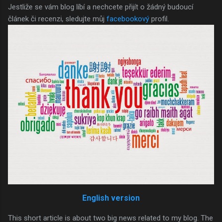
Jestliže se vám blog líbí a nechcete přijít o žádný budoucí
článek či recenzi, sledujte můj
facebookový
profil.
English version
This short article is about two big news related to my blog. The