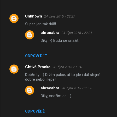
Unknown
24. října 2015 v 22:27
K
Super, jen tak dál!!
o
abracabra
24. října 2015 v 22:31
m
Díky :-) Budu se snažit.
e
n
t
ODPOVĚDĚT
á
Chtivá Pracka
28. října 2015 v 11:43
ř
Dobře ty :-) Držím palce, ať to jde i dál stejně
e
dobře nebo i lépe!
abracabra
28. října 2015 v 11:58
Díky, snažím se :-)
ODPOVĚDĚT