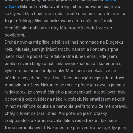
odkazu
kliknout na Hlasovat a vyplnit požadované údaje. Za
každý váš hlas budu moc ráda. Určitě neaspiruji na vítězství, na
to je můj blog příliš specializovaný a má stále příliš málo
čtenářů, ale mohl by se díky této soutěži dostat více do
povědomí.
Druhá novinka mi přijde ještě lepší než nominace na Blogerku
roku. Musela jsem jít štěstí trochu naproti a koncem srpna
jsem zkusila poslat do redakce Ona iDnes email, kde jsem
psala o svém blogu a nabízela svoje znalosti a zkušenosti s
výběrem padnoucí podprsenky. Moc jsem nečekala, že se
někdo ozve, přece jen je Ona iDnes asi nejčtenější internetový
magazín pro ženy. Nakonec se mi ale přece jen ozvala jedna z
redaktorek, že chystá článek o podprsenkách a jestli bych byla
ochotná jí odpovědět na několik otázek. Na email jsem několik
minut nevěřícně koukala a nemohla uvěřit tomu, že mě opravdu
chtějí citovat na Ona iDnes. Ani poté, co jsem otázky
zodpověděla a komunikovala dále s redaktorkou, tak jsem
tomu nemohla uvěřit. Nakonec mě přesvědčilo až to, když jsem