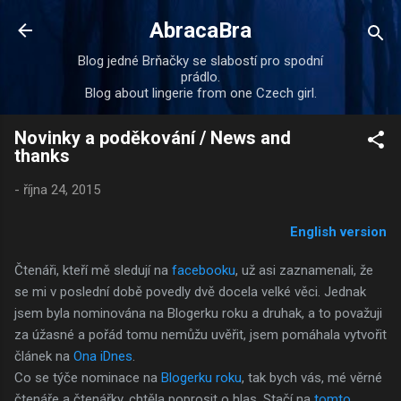
Přeskočit na hlavní obsah
AbracaBra
Blog jedné Brňačky se slabostí pro spodní
prádlo.
Blog about lingerie from one Czech girl.
Novinky a poděkování / News and
thanks
-
října 24, 2015
English version
Čtenáři, kteří mě sledují na
facebooku
, už asi zaznamenali, že
se mi v poslední době povedly dvě docela velké věci. Jednak
jsem byla nominována na Blogerku roku a druhak, a to považuji
za úžasné a pořád tomu nemůžu uvěřit, jsem pomáhala vytvořit
článek na
Ona iDnes
.
Co se týče nominace na
Blogerku roku
, tak bych vás, mé věrné
čtenáře a čtenářky, chtěla poprosit o hlas. Stačí na
tomto